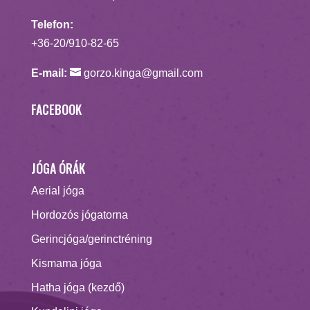
Telefon:
+36-20/910-82-65
E-mail:
gorzo.kinga@gmail.com
FACEBOOK
JÓGA ÓRÁK
Aerial jóga
Hordozós jógatorna
Gerincjóga/gerinctréning
Kismama jóga
Hatha jóga (kezdő)