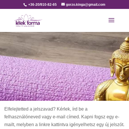
+36-20/910-82-65
gorzo.kinga@gmail.com
Elfelejtetted a jelszavad? Kérlek, írd be a
felhasználóneved vagy e-mail címed. Kapni fogsz egy e-
mailt, melyben a linkre kattintva igényelhetsz egy új jelszót.