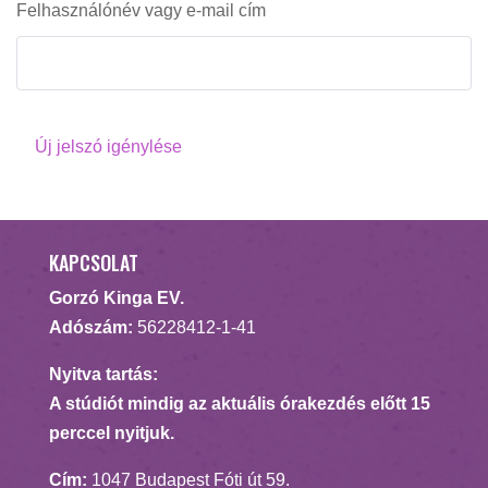
Felhasználónév vagy e-mail cím
Új jelszó igénylése
KAPCSOLAT
Gorzó Kinga EV.
Adószám:
56228412-1-41
Nyitva tartás:
A stúdiót mindig az aktuális órakezdés előtt 15
perccel nyitjuk.
Cím:
1047 Budapest Fóti út 59.