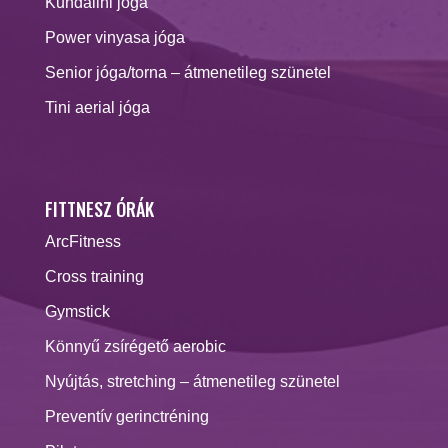
Kundalini jóga
Power vinyasa jóga
Senior jóga/torna – átmenetileg szünetel
Tini aerial jóga
FITTNESZ ÓRÁK
ArcFitness
Cross training
Gymstick
Könnyű zsírégető aerobic
Nyújtás, stretching – átmenetileg szünetel
Preventív gerinctréning