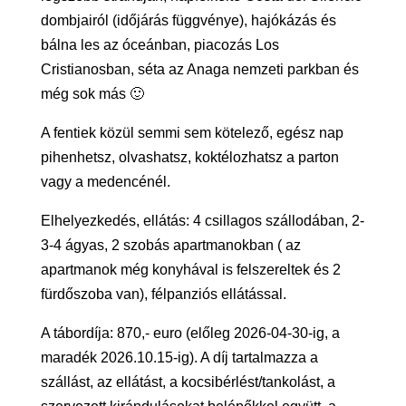
dombjairól (időjárás függvénye), hajókázás és
bálna les az óceánban, piacozás Los
Cristianosban, séta az Anaga nemzeti parkban és
még sok más 🙂
A fentiek közül semmi sem kötelező, egész nap
pihenhetsz, olvashatsz, koktélozhatsz a parton
vagy a medencénél.
Elhelyezkedés, ellátás: 4 csillagos szállodában, 2-
3-4 ágyas, 2 szobás apartmanokban ( az
apartmanok még konyhával is felszereltek és 2
fürdőszoba van), félpanziós ellátással.
A tábordíja: 870,- euro (előleg 2026-04-30-ig, a
maradék 2026.10.15-ig). A díj tartalmazza a
szállást, az ellátást, a kocsibérlést/tankolást, a