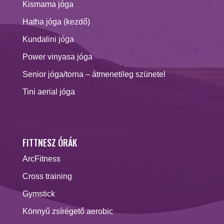
Kismama jóga
Hatha jóga (kezdő)
Kundalini jóga
Power vinyasa jóga
Senior jóga/torna – átmenetileg szünetel
Tini aerial jóga
FITTNESZ ÓRÁK
ArcFitness
Cross training
Gymstick
Könnyű zsírégető aerobic