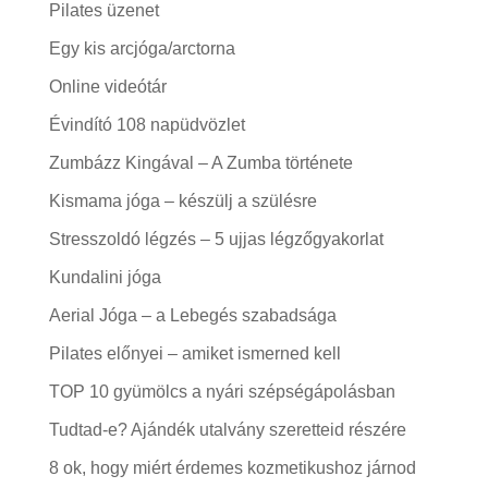
Pilates üzenet
Egy kis arcjóga/arctorna
Online videótár
Évindító 108 napüdvözlet
Zumbázz Kingával – A Zumba története
Kismama jóga – készülj a szülésre
Stresszoldó légzés – 5 ujjas légzőgyakorlat
Kundalini jóga
Aerial Jóga – a Lebegés szabadsága
Pilates előnyei – amiket ismerned kell
TOP 10 gyümölcs a nyári szépségápolásban
Tudtad-e? Ajándék utalvány szeretteid részére
8 ok, hogy miért érdemes kozmetikushoz járnod