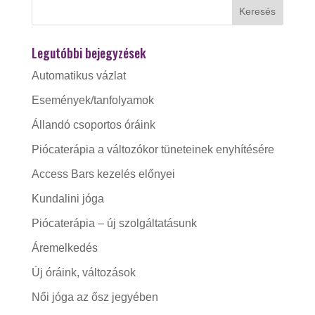
Legutóbbi bejegyzések
Automatikus vázlat
Események/tanfolyamok
Állandó csoportos óráink
Piócaterápia a változókor tüneteinek enyhítésére
Access Bars kezelés előnyei
Kundalini jóga
Piócaterápia – új szolgáltatásunk
Áremelkedés
Új óráink, változások
Női jóga az ősz jegyében