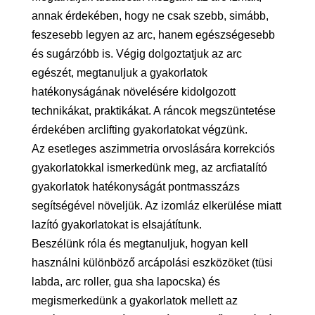
annak érdekében, hogy ne csak szebb, simább,
feszesebb legyen az arc, hanem egészségesebb
és sugárzóbb is. Végig dolgoztatjuk az arc
egészét, megtanuljuk a gyakorlatok
hatékonyságának növelésére kidolgozott
technikákat, praktikákat. A ráncok megszüntetése
érdekében arclifting gyakorlatokat végzünk.
Az esetleges aszimmetria orvoslására korrekciós
gyakorlatokkal ismerkedünk meg, az arcfiatalító
gyakorlatok hatékonyságát pontmasszázs
segítségével növeljük. Az izomláz elkerülése miatt
lazító gyakorlatokat is elsajátítunk.
Beszélünk róla és megtanuljuk, hogyan kell
használni különböző arcápolási eszközöket (tüsi
labda, arc roller, gua sha lapocska) és
megismerkedünk a gyakorlatok mellett az