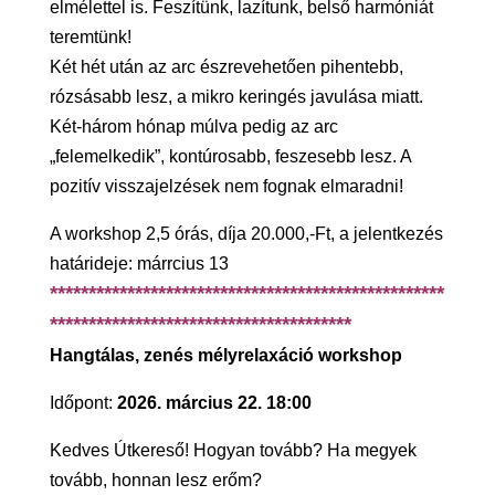
elmélettel is.
Feszítünk, lazítunk, belső harmóniát
teremtünk!
Két hét után az arc észrevehetően pihentebb,
rózsásabb lesz, a mikro keringés javulása miatt.
Két-három hónap múlva pedig az arc
„felemelkedik”, kontúrosabb, feszesebb lesz.
A
pozitív visszajelzések nem fognak elmaradni!
A workshop 2,5 órás, díja 20.000,-Ft, a jelentkezés
határideje: már
rcius 13
***************************************************
***************************************
Hangtálas, zenés mélyrelaxáció workshop
Időpont:
2026. március 22. 18:00
Kedves Útkereső! Hogyan tovább? Ha megyek
tovább, honnan lesz erőm?