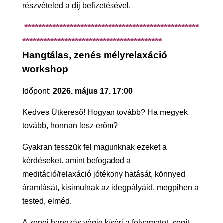
részvételed a díj befizetésével.
**************************************************
****************************************
Hangtálas, zenés mélyrelaxáció
workshop
Időpont:
2026. május 17. 17:00
Kedves Útkereső! Hogyan tovább? Ha megyek
tovább, honnan lesz erőm?
Gyakran tesszük fel magunknak ezeket a
kérdéseket. amint befogadod a
meditáció/relaxáció jótékony hatását, könnyed
áramlását, kisimulnak az idegpályáid, megpihen a
tested, elméd.
A zenei hangzás végig kíséri a folyamatot, segít