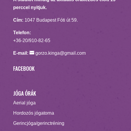
perccel nyitjuk.
Cím:
1047 Budapest Fóti út 59.
Telefon:
+36-20/910-82-65
E-mail:
gorzo.kinga@gmail.com
FACEBOOK
JÓGA ÓRÁK
Aerial jóga
Hordozós jógatorna
Gerincjóga/gerinctréning