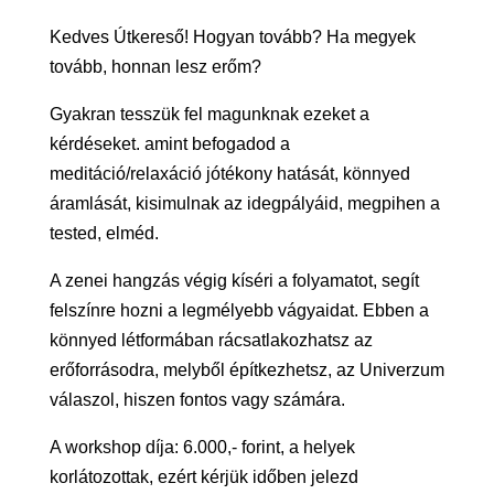
Kedves Útkereső! Hogyan tovább? Ha megyek
tovább, honnan lesz erőm?
Gyakran tesszük fel magunknak ezeket a
kérdéseket. amint befogadod a
meditáció/relaxáció jótékony hatását, könnyed
áramlását, kisimulnak az idegpályáid, megpihen a
tested, elméd.
A zenei hangzás végig kíséri a folyamatot, segít
felszínre hozni a legmélyebb vágyaidat. Ebben a
könnyed létformában rácsatlakozhatsz az
erőforrásodra, melyből építkezhetsz, az Univerzum
válaszol, hiszen fontos vagy számára.
A workshop díja: 6.000,- forint, a helyek
korlátozottak, ezért kérjük időben jelezd