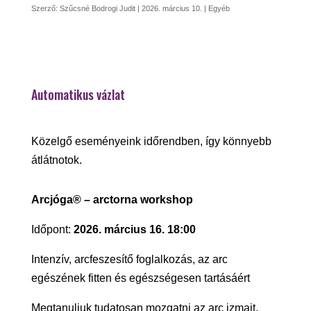
Szerző:
Szűcsné Bodrogi Judit
|
2026. március 10.
|
Egyéb
Automatikus vázlat
Közelgő eseményeink időrendben, így könnyebb
átlátnotok.
Arcjóga® – arctorna workshop
Időpont:
2026. március 16. 18:00
Intenzív, arcfeszesítő foglalkozás, az arc
egészének fitten és egészségesen tartásáért
Megtanuljuk tudatosan mozgatni az arc izmait,