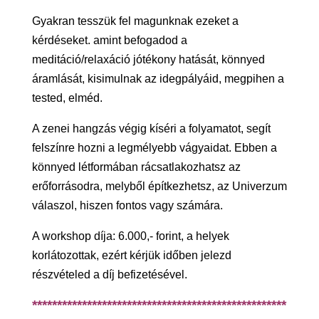
Gyakran tesszük fel magunknak ezeket a
kérdéseket. amint befogadod a
meditáció/relaxáció jótékony hatását, könnyed
áramlását, kisimulnak az idegpályáid, megpihen a
tested, elméd.
A zenei hangzás végig kíséri a folyamatot, segít
felszínre hozni a legmélyebb vágyaidat. Ebben a
könnyed létformában rácsatlakozhatsz az
erőforrásodra, melyből építkezhetsz, az Univerzum
válaszol, hiszen fontos vagy számára.
A workshop díja: 6.000,- forint, a helyek
korlátozottak, ezért kérjük időben jelezd
részvételed a díj befizetésével.
***************************************************