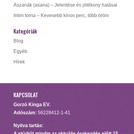
Ászanák (asana) – Jelentése és jótékony hatásai
Intim torna – Kevesebb kínos perc, több öröm
Kategóriák
Blog
Egyéb
Hírek
KAPCSOLAT
Gorzó Kinga EV.
Adószám:
56228412-1-41
Nyitva tartás:
A stúdiót mindig az aktuális órakezdés előtt 15