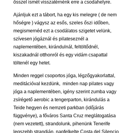
ősszel ismét visszatérnénk erre a csodahelyre.
Ajánljuk ezt a tábort, ha egy kis melegre ( de nem
hőségre ) vágysz az esős, szeles őszi időben,
megismernéd ezt a csodálatos szigetet velünk,
szívesen jógáznál és pilateseznél a
naplementében, kirándulnál, feltöltődnél,
kiszakadnál otthonról és egy vidám csapattal
töltenél egy hetet.
Minden reggel csoportos jóga, légzőgyakorlattal,
meditációval kezdünk, minden nap pilates vagy
jóga a naplementében, igény szerint zumba vagy
zsírégető aerobic a tengerparton, kirándulás a
Teide hegyen és nemzeti parkban (időjárás
függvénye), a főváros Santa Cruz meglátogatása
(nem vezetett), strandolunk, pihenünk Tenerife
legszebb strandján, napfelkelte Costa del Silencio