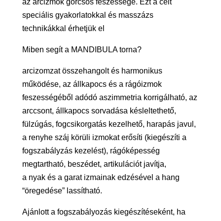
az arcizmok görcsös feszessége. Ezt a célt
speciális gyakorlatokkal és masszázs
technikákkal érhetjük el
Miben segít a MANDIBULA torna?
arcizomzat összehangolt és harmonikus
működése, az állkapocs és a rágóizmok
feszességéből adódó aszimmetria korrigálható, az
arccsont, állkapocs sorvadása késleltethető,
fülzúgás, fogcsikorgatás kezelhető, harapás javul,
a renyhe száj körüli izmokat erősíti (kiegészíti a
fogszabályzás kezelést), rágóképesség
megtartható, beszédet, artikulációt javítja,
a nyak és a garat izmainak edzésével a hang
“öregedése” lassítható.
Ajánlott a fogszabályozás kiegészítéseként, ha