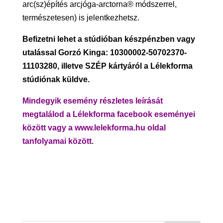
arc(sz)építés arcjóga-arctorna® módszerrel,
természetesen) is jelentkezhetsz.
Befizetni lehet a stúdióban készpénzben vagy
utalással Gorzó Kinga: 10300002-50702370-
11103280, illetve SZÉP kártyáról a Lélekforma
stúdiónak küldve.
Mindegyik esemény részletes leírását
megtalálod a Lélekforma facebook eseményei
között vagy a
www.lelekforma.hu
oldal
tanfolyamai között.