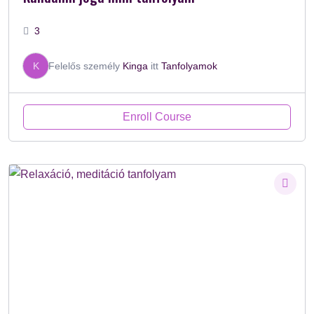
3
K
Felelős személy
Kinga
itt
Tanfolyamok
Enroll Course