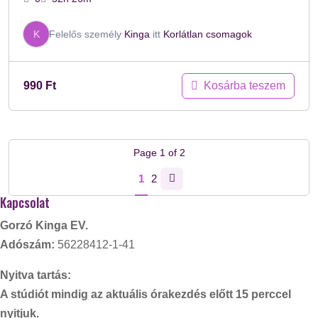
K
Felelős személy
Kinga
itt
Korlátlan csomagok
Kosárba teszem
990
Ft
Page
1
of
2
1
2
Kapcsolat
Gorzó Kinga EV.
Adószám:
56228412-1-41
Nyitva tartás:
A stúdiót mindig az aktuális órakezdés előtt 15 perccel
nyitjuk.