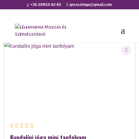
+36-20/910-82-65
gorzo.kinga@gmail.com
Kundalíni jóga mini tanfolyam