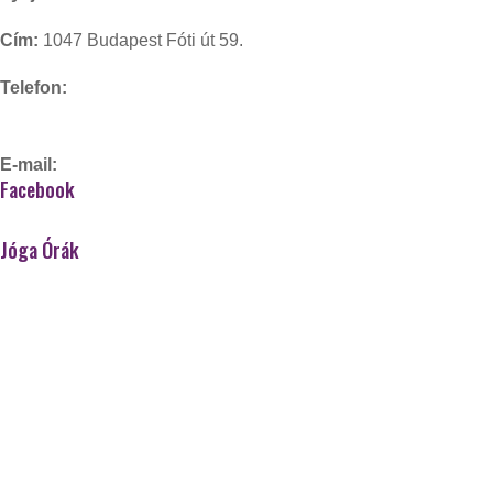
Cím:
1047 Budapest Fóti út 59.
Telefon:
+36-20/910-82-65
E-mail:
gorzo.kinga@gmail.com
Facebook
Jóga Órák
Aerial jóga
Hordozós jógatorna
Gerincjóga/gerinctréning
Kismama jóga
Hatha jóga (kezdő)
Kundalini jóga