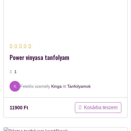
Power vinyasa tanfolyam
1
K
Felelős személy
Kinga
itt
Tanfolyamok
Kosárba teszem
11900
Ft