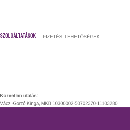
ZUMBA Gold
Szülés utáni regeneráció
Zumba
SZOLGÁLTATÁSOK
FIZETÉSI LEHETŐSÉGEK
Access Bars kezelés
Kinesio tape
Kozmetika
Masszázsok
Piócaterápia
Közvetlen utalás:
Váczi-Gorzó Kinga, MKB:10300002-50702370-11103280