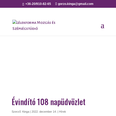
+36-20/910-82-65
gorzo.kinga@gmail.com
Évindító 108 napüdvözlet
Szerző:
Kinga
|
2022. december 14.
|
Hírek