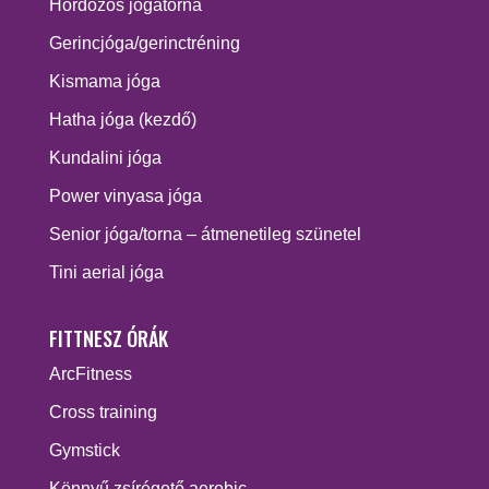
Hordozós jógatorna
Gerincjóga/gerinctréning
Kismama jóga
Hatha jóga (kezdő)
Kundalini jóga
Power vinyasa jóga
Senior jóga/torna – átmenetileg szünetel
Tini aerial jóga
FITTNESZ ÓRÁK
ArcFitness
Cross training
Gymstick
Könnyű zsírégető aerobic