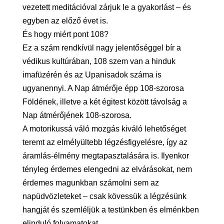
vezetett meditációval zárjuk le a gyakorlást – és
egyben az előző évet is.
És hogy miért pont 108?
Ez a szám rendkívül nagy jelentőséggel bír a
védikus kultúrában, 108 szem van a hinduk
imafüzérén és az Upanisadok száma is
ugyanennyi. A Nap átmérője épp 108-szorosa
Földének, illetve a két égitest között távolság a
Nap átmérőjének 108-szorosa.
A motorikussá váló mozgás kiváló lehetőséget
teremt az elmélyültebb légzésfigyelésre, így az
áramlás-élmény megtapasztalására is. Ilyenkor
tényleg érdemes elengedni az elvárásokat, nem
érdemes magunkban számolni sem az
napüdvözleteket – csak kövessük a légzésünk
hangját és szemléljük a testünkben és elménkben
elinduló folyamatokat.