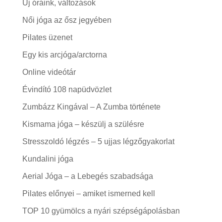
Új óráink, változások
Női jóga az ősz jegyében
Pilates üzenet
Egy kis arcjóga/arctorna
Online videótár
Évindító 108 napüdvözlet
Zumbázz Kingával – A Zumba története
Kismama jóga – készülj a szülésre
Stresszoldó légzés – 5 ujjas légzőgyakorlat
Kundalini jóga
Aerial Jóga – a Lebegés szabadsága
Pilates előnyei – amiket ismerned kell
TOP 10 gyümölcs a nyári szépségápolásban