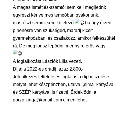
A magas ismétlés-számtól sem kell megijedni:
egyrészt kényelmes tempóban gyakorlunk,
másrészt semmi sem kötelező
ha úgy érzed,
pihenésre van szükséged, maradj kicsit
gyermekpózban, és csatlakozz, amikor felkészültél
rá. De meg fogsz lepődni, mennyire erős vagy
A foglalkozást Lászlók Lilla vezeti.
Díja: a 2022-es óradíj, azaz 2.800,-
Jelentkezés feltétele és foglalás a díj befizetése,
melyet lehet készpénzben, utalva, „sima” kártyával
és SZÉP kártyával is fizetni. Érdeklődni a
gorzo.kinga@gmail.com címen lehet.