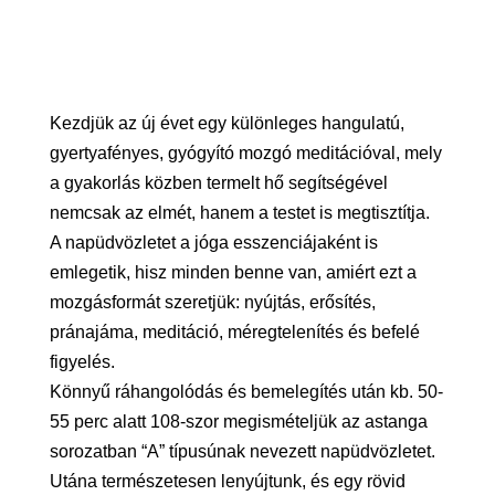
Kezdjük az új évet egy különleges hangulatú,
gyertyafényes, gyógyító mozgó meditációval, mely
a gyakorlás közben termelt hő segítségével
nemcsak az elmét, hanem a testet is megtisztítja.
A napüdvözletet a jóga esszenciájaként is
emlegetik, hisz minden benne van, amiért ezt a
mozgásformát szeretjük: nyújtás, erősítés,
pránajáma, meditáció, méregtelenítés és befelé
figyelés.
Könnyű ráhangolódás és bemelegítés után kb. 50-
55 perc alatt 108-szor megismételjük az astanga
sorozatban “A” típusúnak nevezett napüdvözletet.
Utána természetesen lenyújtunk, és egy rövid