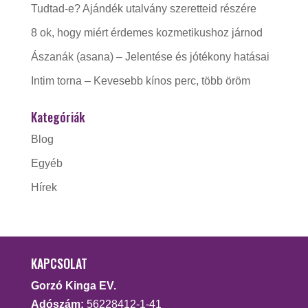
Tudtad-e? Ajándék utalvány szeretteid részére
8 ok, hogy miért érdemes kozmetikushoz járnod
Ászanák (asana) – Jelentése és jótékony hatásai
Intim torna – Kevesebb kínos perc, több öröm
Kategóriák
Blog
Egyéb
Hírek
KAPCSOLAT
Gorzó Kinga EV.
Adószám:
56228412-1-41