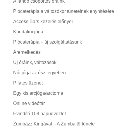
Állandó csoportos óráink
Piócaterápia a változókor tüneteinek enyhítésére
Access Bars kezelés előnyei
Kundalini jóga
Piócaterápia – új szolgáltatásunk
Áremelkedés
Új óráink, változások
Női jóga az ősz jegyében
Pilates üzenet
Egy kis arcjóga/arctorna
Online videótár
Évindító 108 napüdvözlet
Zumbázz Kingával – A Zumba története