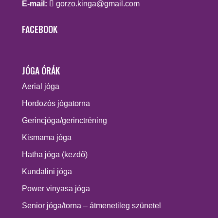
E-mail:
gorzo.kinga@gmail.com
FACEBOOK
JÓGA ÓRÁK
Aerial jóga
Hordozós jógatorna
Gerincjóga/gerinctréning
Kismama jóga
Hatha jóga (kezdő)
Kundalini jóga
Power vinyasa jóga
Senior jóga/torna – átmenetileg szünetel