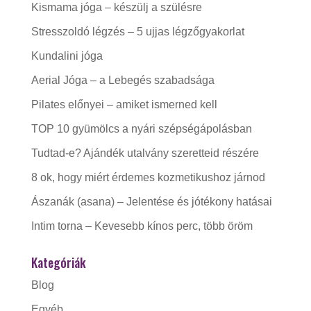
Kismama jóga – készülj a szülésre
Stresszoldó légzés – 5 ujjas légzőgyakorlat
Kundalini jóga
Aerial Jóga – a Lebegés szabadsága
Pilates előnyei – amiket ismerned kell
TOP 10 gyümölcs a nyári szépségápolásban
Tudtad-e? Ajándék utalvány szeretteid részére
8 ok, hogy miért érdemes kozmetikushoz járnod
Ászanák (asana) – Jelentése és jótékony hatásai
Intim torna – Kevesebb kínos perc, több öröm
Kategóriák
Blog
Egyéb