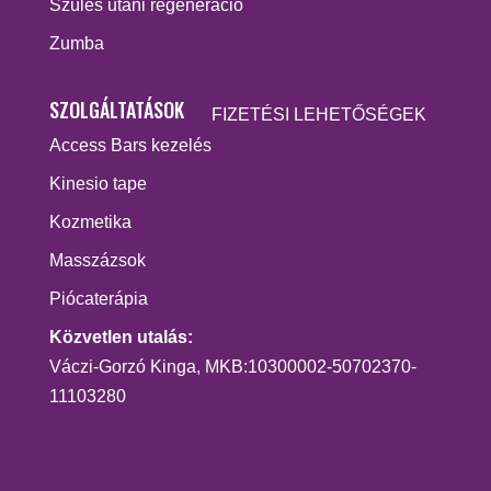
Szülés utáni regeneráció
Zumba
SZOLGÁLTATÁSOK
FIZETÉSI LEHETŐSÉGEK
Access Bars kezelés
Kinesio tape
Kozmetika
Masszázsok
Piócaterápia
Közvetlen utalás:
Váczi-Gorzó Kinga, MKB:10300002-50702370-
11103280