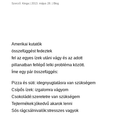
Szerző:
Kinga
|
2013. május 28.
|
Blog
Amerikai kutatók
összefüggést fedeztek
fel az egyes ízek utáni vágy és az adott
pillanatban fellépő lelki probléma között.
Íme egy pár összefüggés:
Pizza és süti: idegnyugtatásra van szükségem
Csípős ízek: izgalomra vágyom
Csokoládé:szeretetre van szükségem
Tejtermékek:jókedvű akarok lenni
Sós rágcsálnivalók:stresszes vagyok