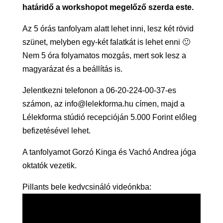
határidő a workshopot megelőző szerda este.
Az 5 órás tanfolyam alatt lehet inni, lesz két rövid
szünet, melyben egy-két falatkát is lehet enni 🙂
Nem 5 óra folyamatos mozgás, mert sok lesz a
magyarázat és a beállítás is.
Jelentkezni telefonon a 06-20-224-00-37-es
számon, az info@lelekforma.hu címen, majd a
Lélekforma stúdió recepcióján 5.000 Forint előleg
befizetésével lehet.
A tanfolyamot Gorzó Kinga és Vachó Andrea jóga
oktatók vezetik.
Pillants bele kedvcsináló videónkba: