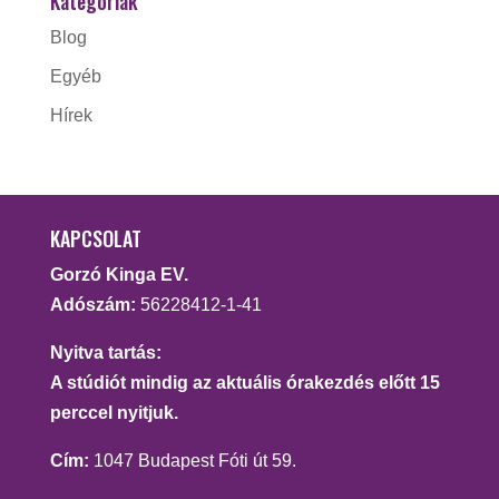
Kategóriák
Blog
Egyéb
Hírek
KAPCSOLAT
Gorzó Kinga EV.
Adószám:
56228412-1-41
Nyitva tartás:
A stúdiót mindig az aktuális órakezdés előtt 15
perccel nyitjuk.
Cím:
1047 Budapest Fóti út 59.