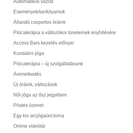
Automatikus vázlat
Események/tanfolyamok
Állandó csoportos óráink
Piócaterápia a változókor tüneteinek enyhítésére
Access Bars kezelés előnyei
Kundalini jóga
Piócaterápia – új szolgáltatásunk
Áremelkedés
Új óráink, változások
Női jóga az ősz jegyében
Pilates üzenet
Egy kis arcjóga/arctorna
Online videótár