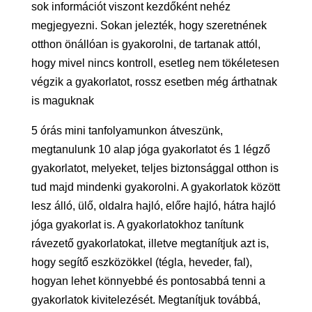
sok információt viszont kezdőként nehéz
megjegyezni. Sokan jelezték, hogy szeretnének
otthon önállóan is gyakorolni, de tartanak attól,
hogy mivel nincs kontroll, esetleg nem tökéletesen
végzik a gyakorlatot, rossz esetben még árthatnak
is maguknak
5 órás mini tanfolyamunkon átveszünk,
megtanulunk 10 alap jóga gyakorlatot és 1 légző
gyakorlatot, melyeket, teljes biztonsággal otthon is
tud majd mindenki gyakorolni. A gyakorlatok között
lesz álló, ülő, oldalra hajló, előre hajló, hátra hajló
jóga gyakorlat is. A gyakorlatokhoz tanítunk
rávezető gyakorlatokat, illetve megtanítjuk azt is,
hogy segítő eszközökkel (tégla, heveder, fal),
hogyan lehet könnyebbé és pontosabbá tenni a
gyakorlatok kivitelezését. Megtanítjuk továbbá,