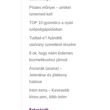
Pilates előnyei – amiket
ismerned kell
TOP 10 gyümölcs a nyári
szépségápolásban
Tudtad-e? Ajándék
utalvány szeretteid részére
8 ok, hogy miért érdemes
kozmetikushoz járnod
Ászanák (asana) –
Jelentése és jótékony
hatásai
Intim torna – Kevesebb
kínos perc, több öröm
Kategóriák