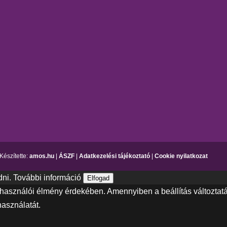
Készítette:
amos.hu
|
ÁSZF
|
Adatkezelési tájékoztató
|
Cookie nyilatkozat
dni.
További információ
Elfogad
elhasználói élmény érdekében. Amennyiben a beállítás változtatá
használatát.