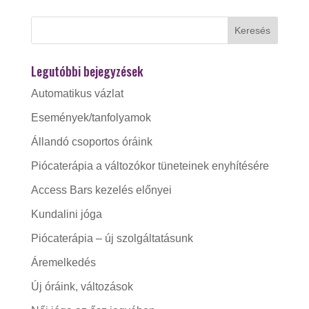
Legutóbbi bejegyzések
Automatikus vázlat
Események/tanfolyamok
Állandó csoportos óráink
Piócaterápia a változókor tüneteinek enyhítésére
Access Bars kezelés előnyei
Kundalini jóga
Piócaterápia – új szolgáltatásunk
Áremelkedés
Új óráink, változások