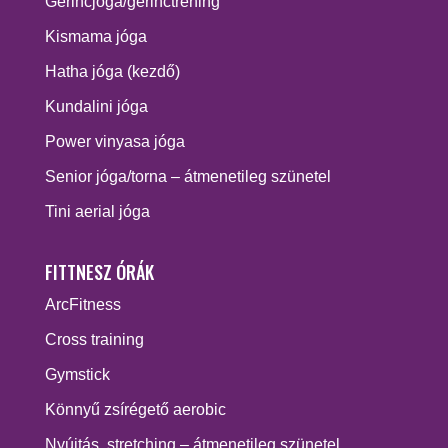
Gerincjóga/gerinctréning
Kismama jóga
Hatha jóga (kezdő)
Kundalini jóga
Power vinyasa jóga
Senior jóga/torna – átmenetileg szünetel
Tini aerial jóga
FITTNESZ ÓRÁK
ArcFitness
Cross training
Gymstick
Könnyű zsírégető aerobic
Nyújtás, stretching – átmenetileg szünetel