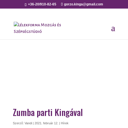
+36-20/910-82-65
gorzo.kinga@gmail.com
Zumba parti Kingával
Szerző:
Vandi
|
2021. február 12.
|
Hírek