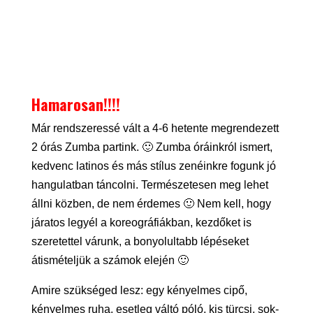
Hamarosan!!!!
Már rendszeressé vált a 4-6 hetente megrendezett
2 órás Zumba partink. 🙂 Zumba óráinkról ismert,
kedvenc latinos és más stílus zenéinkre fogunk jó
hangulatban táncolni. Természetesen meg lehet
állni közben, de nem érdemes 🙂 Nem kell, hogy
járatos legyél a koreográfiákban, kezdőket is
szeretettel várunk, a bonyolultabb lépéseket
átismételjük a számok elején 🙂
Amire szükséged lesz: egy kényelmes cipő,
kényelmes ruha, esetleg váltó póló, kis türcsi, sok-