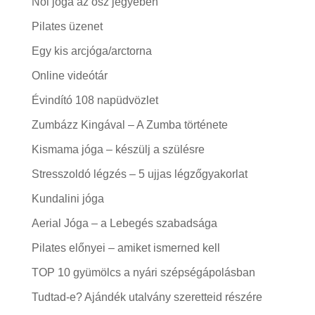
Női jóga az ősz jegyében
Pilates üzenet
Egy kis arcjóga/arctorna
Online videótár
Évindító 108 napüdvözlet
Zumbázz Kingával – A Zumba története
Kismama jóga – készülj a szülésre
Stresszoldó légzés – 5 ujjas légzőgyakorlat
Kundalini jóga
Aerial Jóga – a Lebegés szabadsága
Pilates előnyei – amiket ismerned kell
TOP 10 gyümölcs a nyári szépségápolásban
Tudtad-e? Ajándék utalvány szeretteid részére