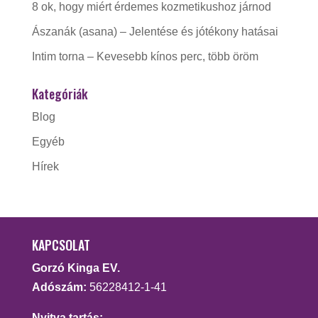
8 ok, hogy miért érdemes kozmetikushoz járnod
Ászanák (asana) – Jelentése és jótékony hatásai
Intim torna – Kevesebb kínos perc, több öröm
Kategóriák
Blog
Egyéb
Hírek
KAPCSOLAT
Gorzó Kinga EV.
Adószám:
56228412-1-41
Nyitva tartás: