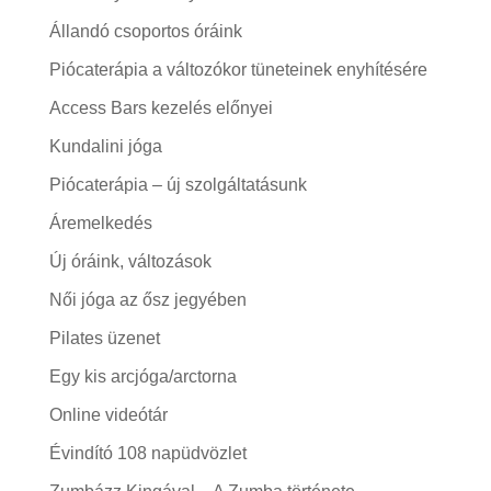
Állandó csoportos óráink
Piócaterápia a változókor tüneteinek enyhítésére
Access Bars kezelés előnyei
Kundalini jóga
Piócaterápia – új szolgáltatásunk
Áremelkedés
Új óráink, változások
Női jóga az ősz jegyében
Pilates üzenet
Egy kis arcjóga/arctorna
Online videótár
Évindító 108 napüdvözlet