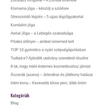
Zumbázz Kingával – A Zumba története
Kismama jóga – készülj a szülésre
Stresszoldó légzés – 5 ujjas légzőgyakorlat
Kundalini jóga
Aerial Jóga – a Lebegés szabadsága
Pilates előnyei – amiket ismerned kell
TOP 10 gyümölcs a nyári szépségápolásban
Tudtad-e? Ajándék utalvány szeretteid részére
8 ok, hogy miért érdemes kozmetikushoz járnod
Ászanák (asana) – Jelentése és jótékony hatásai
Intim torna – Kevesebb kínos perc, több öröm
Kategóriák
Blog