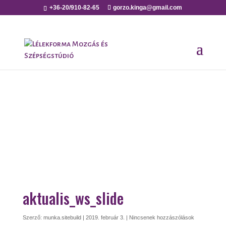
+36-20/910-82-65
gorzo.kinga@gmail.com
aktualis_ws_slide
Szerző:
munka.sitebuild
|
2019. február 3.
|
Nincsenek hozzászólások