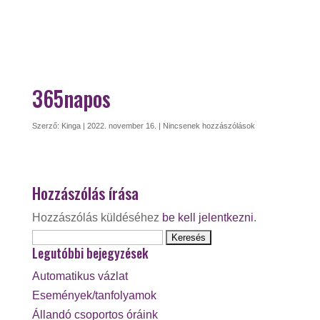
365napos
Szerző:
Kinga
|
2022. november 16.
|
Nincsenek hozzászólások
Hozzászólás írása
Hozzászólás küldéséhez
be kell jelentkezni
.
Keresés:
Legutóbbi bejegyzések
Automatikus vázlat
Események/tanfolyamok
Állandó csoportos óráink