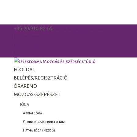
+36-20/910-82-65
gorzo.kinga@gmail.com
Facebook
Facebook
0 Elemek
FŐOLDAL
BELÉPÉS/REGISZTRÁCIÓ
ÓRAREND
MOZGÁS-SZÉPÉSZET
JÓGA
Aerial jóga
Gerincjóga/gerinctréning
Hatha jóga (kezdő)