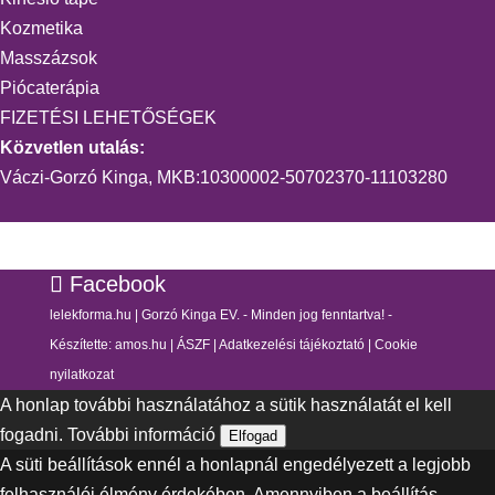
Kozmetika
Masszázsok
Piócaterápia
FIZETÉSI LEHETŐSÉGEK
Közvetlen utalás:
Váczi-Gorzó Kinga, MKB:10300002-50702370-11103280
Facebook
lelekforma.hu | Gorzó Kinga EV. - Minden jog fenntartva! -
Készítette:
amos.hu
|
ÁSZF
|
Adatkezelési tájékoztató
|
Cookie
nyilatkozat
A honlap további használatához a sütik használatát el kell
fogadni.
További információ
Elfogad
A süti beállítások ennél a honlapnál engedélyezett a legjobb
felhasználói élmény érdekében. Amennyiben a beállítás