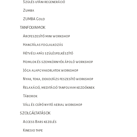
Szülés utáni regeneráció
Zumba
ZUMBA Gold
TANFOLYAMOK
Arcfeszesítő mini workshop
Hangtálas foglalkozás
Hétvégi apás szülésfelkészítő
Homlok és szemkörnyék ápoló workshop
Jóga alapgyakorlatok workshop
Nyak, toka, dekoltázs feszesítő workshop
Relaxáció, meditáció tanfolyam kezdőknek
Táborok
Váll és csípő nyitó aerial workshop
SZOLGÁLTATÁSOK
Access Bars kezelés
Kinesio tape