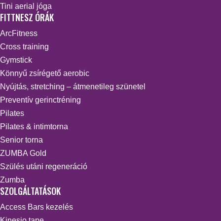
Tini aerial jóga
FITTNESZ ÓRÁK
ArcFitness
Cross training
Gymstick
Könnyű zsírégető aerobic
Nyújtás, stretching – átmenetileg szünetel
Preventív gerinctréning
Pilates
Pilates & intimtorna
Senior torna
ZUMBA Gold
Szülés utáni regeneráció
Zumba
SZOLGÁLTATÁSOK
Access Bars kezelés
Kinesio tape