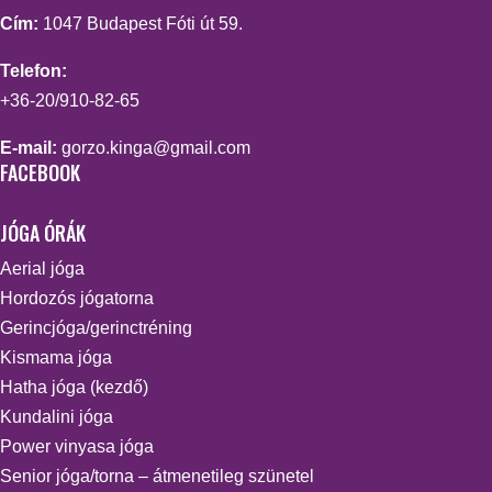
Cím:
1047 Budapest Fóti út 59.
Telefon:
+36-20/910-82-65
E-mail:
gorzo.kinga@gmail.com
FACEBOOK
JÓGA ÓRÁK
Aerial jóga
Hordozós jógatorna
Gerincjóga/gerinctréning
Kismama jóga
Hatha jóga (kezdő)
Kundalini jóga
Power vinyasa jóga
Senior jóga/torna – átmenetileg szünetel