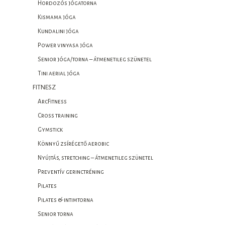
Hordozós jógatorna
Kismama jóga
Kundalini jóga
Power vinyasa jóga
Senior jóga/torna – átmenetileg szünetel
Tini aerial jóga
FITNESZ
ArcFitness
Cross training
Gymstick
Könnyű zsírégető aerobic
Nyújtás, stretching – átmenetileg szünetel
Preventív gerinctréning
Pilates
Pilates & intimtorna
Senior torna