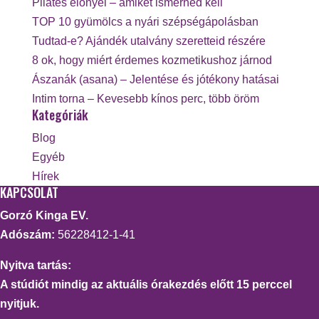
Pilates előnyei – amiket ismerned kell
TOP 10 gyümölcs a nyári szépségápolásban
Tudtad-e? Ajándék utalvány szeretteid részére
8 ok, hogy miért érdemes kozmetikushoz járnod
Ászanák (asana) – Jelentése és jótékony hatásai
Intim torna – Kevesebb kínos perc, több öröm
Kategóriák
Blog
Egyéb
Hírek
KAPCSOLAT
Gorzó Kinga EV.
Adószám:
56228412-1-41
Nyitva tartás:
A stúdiót mindig az aktuális órakezdés előtt 15 perccel
nyitjuk.