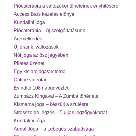
Piócaterápia a változókor tüneteinek enyhítésére
Access Bars kezelés előnyei
Kundalini jóga
Piócaterápia – új szolgáltatásunk
Áremelkedés
Új óráink, változások
Női jóga az ősz jegyében
Pilates üzenet
Egy kis arcjóga/arctorna
Online videótár
Évindító 108 napüdvözlet
Zumbázz Kingával – A Zumba története
Kismama jóga – készülj a szülésre
Stresszoldó légzés – 5 ujjas légzőgyakorlat
Kundalini jóga
Aerial Jóga – a Lebegés szabadsága