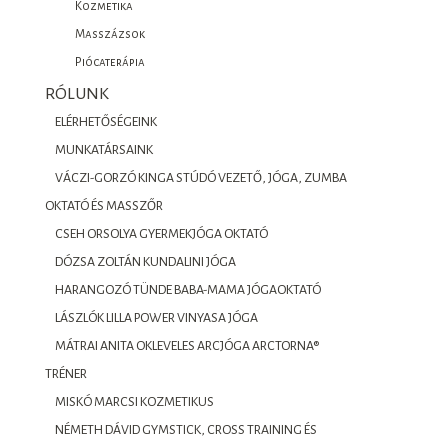
Kozmetika
Masszázsok
Piócaterápia
RÓLUNK
ELÉRHETŐSÉGEINK
MUNKATÁRSAINK
VÁCZI-GORZÓ KINGA STÚDÓ VEZETŐ, JÓGA, ZUMBA
OKTATÓ ÉS MASSZŐR
CSEH ORSOLYA GYERMEKJÓGA OKTATÓ
DÓZSA ZOLTÁN KUNDALINI JÓGA
HARANGOZÓ TÜNDE BABA-MAMA JÓGAOKTATÓ
LÁSZLÓK LILLA POWER VINYASA JÓGA
MÁTRAI ANITA OKLEVELES ARCJÓGA ARCTORNA®
TRÉNER
MISKÓ MARCSI KOZMETIKUS
NÉMETH DÁVID GYMSTICK, CROSS TRAINING ÉS