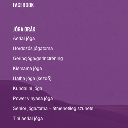
FACEBOOK
JÓGA ÓRÁK
Aerial jóga
Hordozós jógatorna
Gerincjóga/gerinctréning
Kismama jóga
Hatha jóga (kezdő)
Kundalini jóga
Power vinyasa jóga
Senior jóga/torna – átmenetileg szünetel
Tini aerial jóga