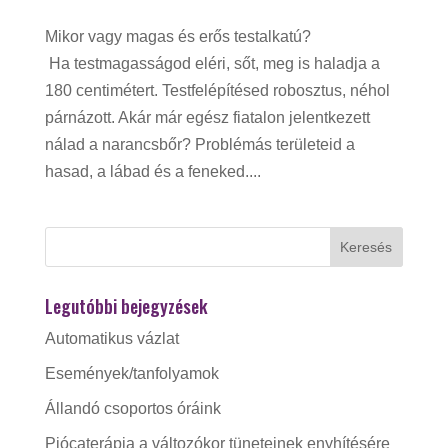
Mikor vagy magas és erős testalkatú?
Ha testmagasságod eléri, sőt, meg is haladja a
180 centimétert. Testfelépítésed robosztus, néhol
párnázott. Akár már egész fiatalon jelentkezett
nálad a narancsbőr? Problémás területeid a
hasad, a lábad és a feneked....
Legutóbbi bejegyzések
Automatikus vázlat
Események/tanfolyamok
Állandó csoportos óráink
Piócaterápia a változókor tüneteinek enyhítésére