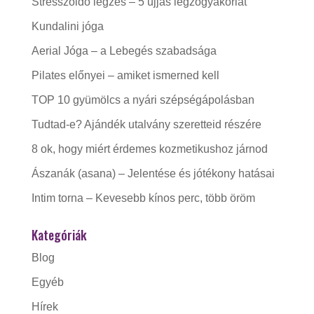
Stresszoldó légzés – 5 ujjas légzőgyakorlat
Kundalini jóga
Aerial Jóga – a Lebegés szabadsága
Pilates előnyei – amiket ismerned kell
TOP 10 gyümölcs a nyári szépségápolásban
Tudtad-e? Ajándék utalvány szeretteid részére
8 ok, hogy miért érdemes kozmetikushoz járnod
Ászanák (asana) – Jelentése és jótékony hatásai
Intim torna – Kevesebb kínos perc, több öröm
Kategóriák
Blog
Egyéb
Hírek