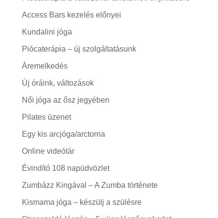
Access Bars kezelés előnyei
Kundalini jóga
Piócaterápia – új szolgáltatásunk
Áremelkedés
Új óráink, változások
Női jóga az ősz jegyében
Pilates üzenet
Egy kis arcjóga/arctorna
Online videótár
Évindító 108 napüdvözlet
Zumbázz Kingával – A Zumba története
Kismama jóga – készülj a szülésre