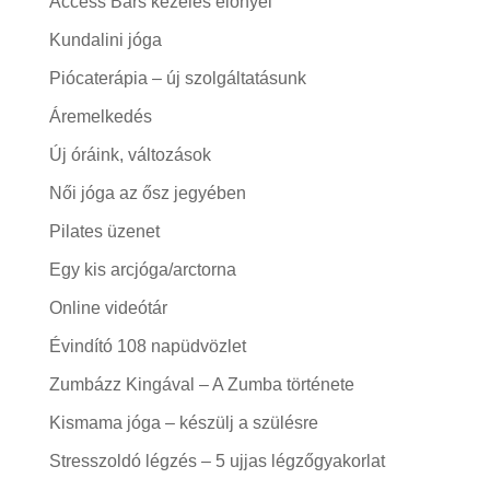
Access Bars kezelés előnyei
Kundalini jóga
Piócaterápia – új szolgáltatásunk
Áremelkedés
Új óráink, változások
Női jóga az ősz jegyében
Pilates üzenet
Egy kis arcjóga/arctorna
Online videótár
Évindító 108 napüdvözlet
Zumbázz Kingával – A Zumba története
Kismama jóga – készülj a szülésre
Stresszoldó légzés – 5 ujjas légzőgyakorlat