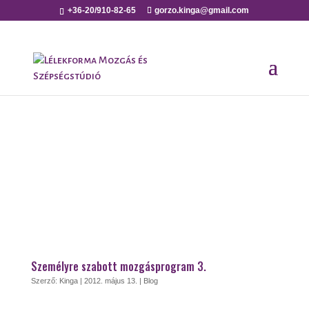
+36-20/910-82-65
gorzo.kinga@gmail.com
Személyre szabott mozgásprogram 3.
Szerző:
Kinga
|
2012. május 13.
|
Blog