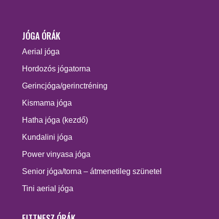
JÓGA ÓRÁK
Aerial jóga
Hordozós jógatorna
Gerincjóga/gerinctréning
Kismama jóga
Hatha jóga (kezdő)
Kundalini jóga
Power vinyasa jóga
Senior jóga/torna – átmenetileg szünetel
Tini aerial jóga
FITTNESZ ÓRÁK