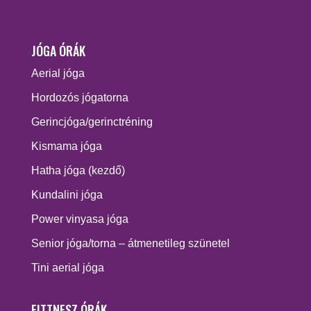
JÓGA ÓRÁK
Aerial jóga
Hordozós jógatorna
Gerincjóga/gerinctréning
Kismama jóga
Hatha jóga (kezdő)
Kundalini jóga
Power vinyasa jóga
Senior jóga/torna – átmenetileg szünetel
Tini aerial jóga
FITTNESZ ÓRÁK