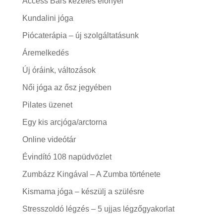
Access Bars kezelés előnyei
Kundalini jóga
Piócaterápia – új szolgáltatásunk
Áremelkedés
Új óráink, változások
Női jóga az ősz jegyében
Pilates üzenet
Egy kis arcjóga/arctorna
Online videótár
Évindító 108 napüdvözlet
Zumbázz Kingával – A Zumba története
Kismama jóga – készülj a szülésre
Stresszoldó légzés – 5 ujjas légzőgyakorlat