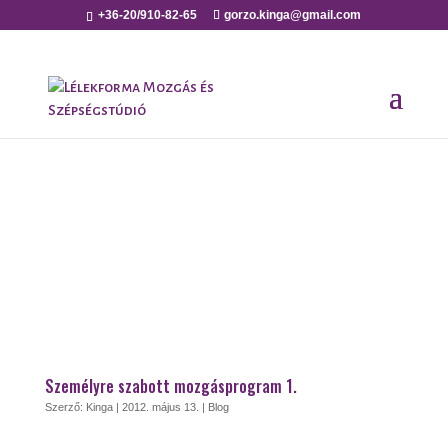
+36-20/910-82-65
gorzo.kinga@gmail.com
Személyre szabott mozgásprogram 1.
Szerző:
Kinga
|
2012. május 13.
|
Blog