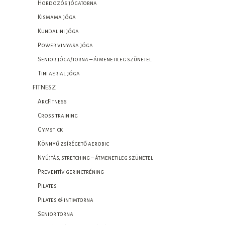
Hordozós jógatorna
Kismama jóga
Kundalini jóga
Power vinyasa jóga
Senior jóga/torna – átmenetileg szünetel
Tini aerial jóga
FITNESZ
ArcFitness
Cross training
Gymstick
Könnyű zsírégető aerobic
Nyújtás, stretching – átmenetileg szünetel
Preventív gerinctréning
Pilates
Pilates & intimtorna
Senior torna