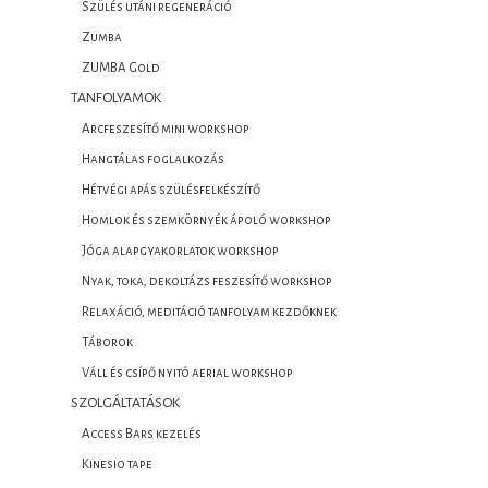
Szülés utáni regeneráció
Zumba
ZUMBA Gold
TANFOLYAMOK
Arcfeszesítő mini workshop
Hangtálas foglalkozás
Hétvégi apás szülésfelkészítő
Homlok és szemkörnyék ápoló workshop
Jóga alapgyakorlatok workshop
Nyak, toka, dekoltázs feszesítő workshop
Relaxáció, meditáció tanfolyam kezdőknek
Táborok
Váll és csípő nyitó aerial workshop
SZOLGÁLTATÁSOK
Access Bars kezelés
Kinesio tape