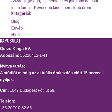
Ászanák (asana) – Jelentése és jótékony hatásai
Intim torna – Kevesebb kínos perc, több öröm
Kategóriák
Blog
Egyéb
Hírek
KAPCSOLAT
Gorzó Kinga EV.
Adószám:
56228412-1-41
Nyitva tartás:
A stúdiót mindig az aktuális órakezdés előtt 15 perccel
nyitjuk.
Cím:
1047 Budapest Fóti út 59.
Telefon:
+36-20/910-82-65