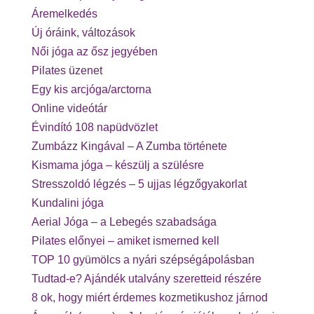
Áremelkedés
Új óráink, változások
Női jóga az ősz jegyében
Pilates üzenet
Egy kis arcjóga/arctorna
Online videótár
Évindító 108 napüdvözlet
Zumbázz Kingával – A Zumba története
Kismama jóga – készülj a szülésre
Stresszoldó légzés – 5 ujjas légzőgyakorlat
Kundalini jóga
Aerial Jóga – a Lebegés szabadsága
Pilates előnyei – amiket ismerned kell
TOP 10 gyümölcs a nyári szépségápolásban
Tudtad-e? Ajándék utalvány szeretteid részére
8 ok, hogy miért érdemes kozmetikushoz járnod