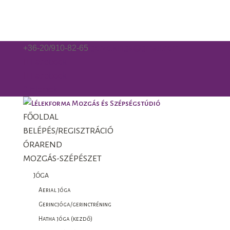
+36-20/910-82-65
gorzo.kinga@gmail.com
Facebook
Facebook
0 Elemek
FŐOLDAL
BELÉPÉS/REGISZTRÁCIÓ
ÓRAREND
MOZGÁS-SZÉPÉSZET
JÓGA
Aerial jóga
Gerincjóga/gerinctréning
Hatha jóga (kezdő)