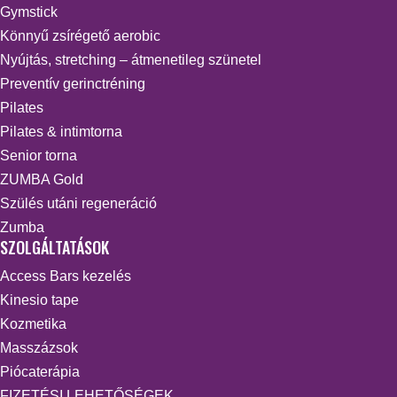
Gymstick
Könnyű zsírégető aerobic
Nyújtás, stretching – átmenetileg szünetel
Preventív gerinctréning
Pilates
Pilates & intimtorna
Senior torna
ZUMBA Gold
Szülés utáni regeneráció
Zumba
SZOLGÁLTATÁSOK
Access Bars kezelés
Kinesio tape
Kozmetika
Masszázsok
Piócaterápia
FIZETÉSI LEHETŐSÉGEK