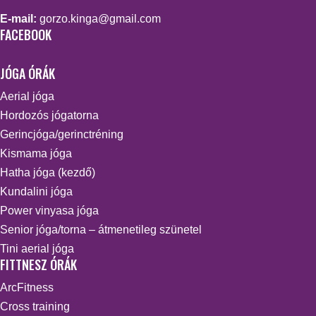
E-mail:
gorzo.kinga@gmail.com
FACEBOOK
JÓGA ÓRÁK
Aerial jóga
Hordozós jógatorna
Gerincjóga/gerinctréning
Kismama jóga
Hatha jóga (kezdő)
Kundalini jóga
Power vinyasa jóga
Senior jóga/torna – átmenetileg szünetel
Tini aerial jóga
FITTNESZ ÓRÁK
ArcFitness
Cross training