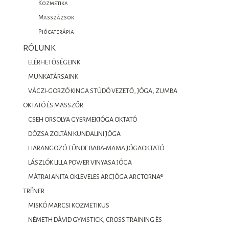
Kozmetika
Masszázsok
Piócaterápia
RÓLUNK
ELÉRHETŐSÉGEINK
MUNKATÁRSAINK
VÁCZI-GORZÓ KINGA STÚDÓ VEZETŐ, JÓGA, ZUMBA
OKTATÓ ÉS MASSZŐR
CSEH ORSOLYA GYERMEKJÓGA OKTATÓ
DÓZSA ZOLTÁN KUNDALINI JÓGA
HARANGOZÓ TÜNDE BABA-MAMA JÓGAOKTATÓ
LÁSZLÓK LILLA POWER VINYASA JÓGA
MÁTRAI ANITA OKLEVELES ARCJÓGA ARCTORNA®
TRÉNER
MISKÓ MARCSI KOZMETIKUS
NÉMETH DÁVID GYMSTICK, CROSS TRAINING ÉS