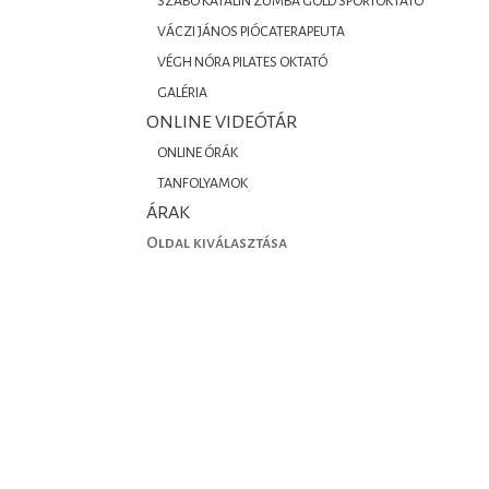
SZABÓ KATALIN ZUMBA GOLD SPORTOKTATÓ
VÁCZI JÁNOS PIÓCATERAPEUTA
VÉGH NÓRA PILATES OKTATÓ
GALÉRIA
ONLINE VIDEÓTÁR
ONLINE ÓRÁK
TANFOLYAMOK
ÁRAK
Oldal kiválasztása