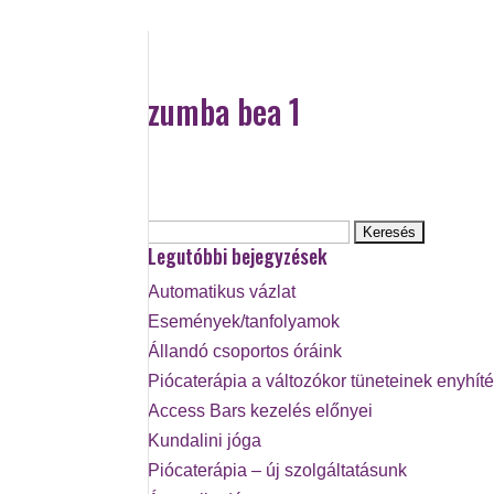
zumba bea 1
Keresés:
Legutóbbi bejegyzések
Automatikus vázlat
Események/tanfolyamok
Állandó csoportos óráink
Piócaterápia a változókor tüneteinek enyhít
Access Bars kezelés előnyei
Kundalini jóga
Piócaterápia – új szolgáltatásunk