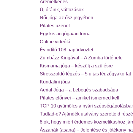
Áremelkedés
Új óráink, változások
Női jóga az ősz jegyében
Pilates üzenet
Egy kis arcjóga/arctorna
Online videótár
Évindító 108 napüdvözlet
Zumbázz Kingával – A Zumba története
Kismama jóga – készülj a szülésre
Stresszoldó légzés – 5 ujjas légzőgyakorlat
Kundalini jóga
Aerial Jóga – a Lebegés szabadsága
Pilates előnyei – amiket ismerned kell
TOP 10 gyümölcs a nyári szépségápolásba
Tudtad-e? Ajándék utalvány szeretteid részé
8 ok, hogy miért érdemes kozmetikushoz já
Ászanák (asana) – Jelentése és jótékony ha