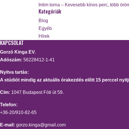
Intim torna – Kevesebb kínos perc, több örö
Kategóriák
Blog
Egyéb
Hírek
KAPCSOLAT
Gorzó Kinga EV.
Adószám:
56228412-1-41
Nyitva tartás:
A stúdiót mindig az aktuális órakezdés előtt 15 perccel nyitj
Cím:
1047 Budapest Fóti út 59.
Telefon:
+36-20/910-82-65
E-mail:
gorzo.kinga@gmail.com