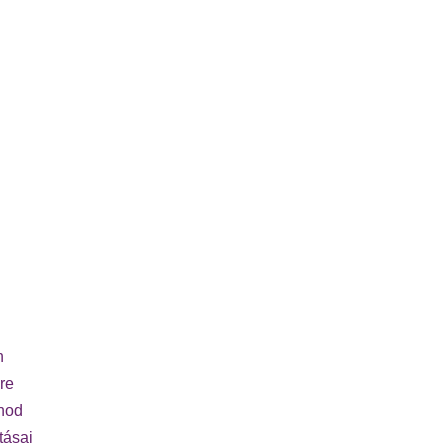
n
re
rnod
tásai