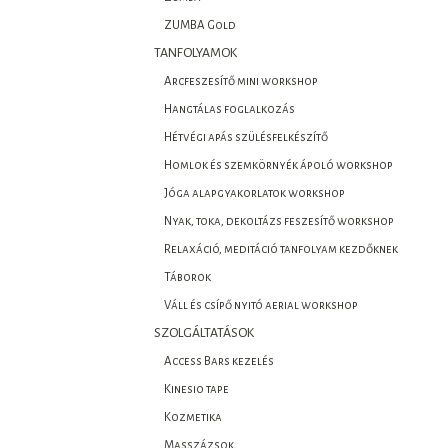
ZUMBA Gold
TANFOLYAMOK
Arcfeszesítő mini workshop
Hangtálas foglalkozás
Hétvégi apás szülésfelkészítő
Homlok és szemkörnyék ápoló workshop
Jóga alapgyakorlatok workshop
Nyak, toka, dekoltázs feszesítő workshop
Relaxáció, meditáció tanfolyam kezdőknek
Táborok
Váll és csípő nyitó aerial workshop
SZOLGÁLTATÁSOK
Access Bars kezelés
Kinesio tape
Kozmetika
Masszázsok