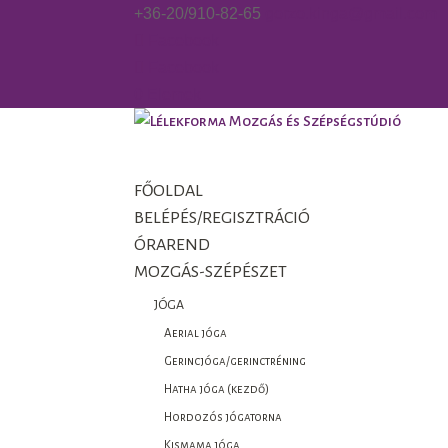
+36-20/910-82-65
gorzo.kinga@gmail.com
Facebook
Facebook
0 Elemek
FŐOLDAL
BELÉPÉS/REGISZTRÁCIÓ
ÓRAREND
MOZGÁS-SZÉPÉSZET
JÓGA
Aerial jóga
Gerincjóga/gerinctréning
Hatha jóga (kezdő)
Hordozós jógatorna
Kismama jóga