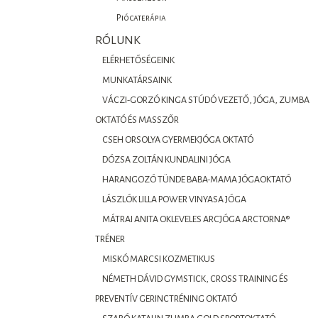
Piócaterápia
RÓLUNK
ELÉRHETŐSÉGEINK
MUNKATÁRSAINK
VÁCZI-GORZÓ KINGA STÚDÓ VEZETŐ, JÓGA, ZUMBA
OKTATÓ ÉS MASSZŐR
CSEH ORSOLYA GYERMEKJÓGA OKTATÓ
DÓZSA ZOLTÁN KUNDALINI JÓGA
HARANGOZÓ TÜNDE BABA-MAMA JÓGAOKTATÓ
LÁSZLÓK LILLA POWER VINYASA JÓGA
MÁTRAI ANITA OKLEVELES ARCJÓGA ARCTORNA®
TRÉNER
MISKÓ MARCSI KOZMETIKUS
NÉMETH DÁVID GYMSTICK, CROSS TRAINING ÉS
PREVENTÍV GERINCTRÉNING OKTATÓ