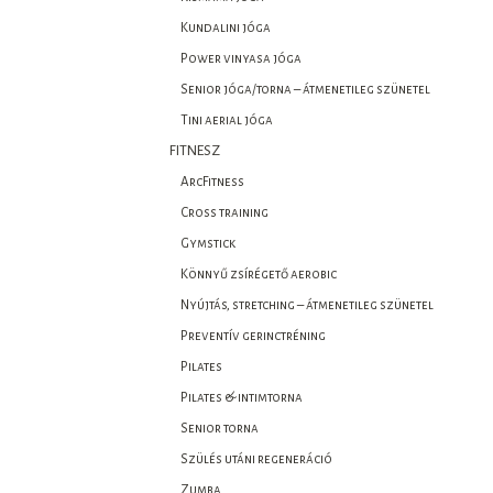
Kundalini jóga
Power vinyasa jóga
Senior jóga/torna – átmenetileg szünetel
Tini aerial jóga
FITNESZ
ArcFitness
Cross training
Gymstick
Könnyű zsírégető aerobic
Nyújtás, stretching – átmenetileg szünetel
Preventív gerinctréning
Pilates
Pilates & intimtorna
Senior torna
Szülés utáni regeneráció
Zumba