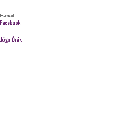
+36-20/910-82-65
E-mail:
gorzo.kinga@gmail.com
Facebook
Jóga Órák
Aerial jóga
Hordozós jógatorna
Gerincjóga/gerinctréning
Kismama jóga
Hatha jóga (kezdő)
Kundalini jóga
Power vinyasa jóga
Senior jóga/torna – átmenetileg szünetel
Tini aerial jóga