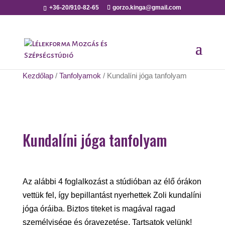
+36-20/910-82-65
gorzo.kinga@gmail.com
Kezdőlap
/
Tanfolyamok
/ Kundalíni jóga tanfolyam
Kundalíni jóga tanfolyam
Az alábbi 4 foglalkozást a stúdióban az élő órákon
vettük fel, így bepillantást nyerhettek Zoli kundalíni
jóga óráiba. Biztos titeket is magával ragad
személyisége és óravezetése. Tartsatok velünk!