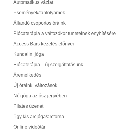
Automatikus vázlat
Események/tanfolyamok
Állandó csoportos óráink
Piócaterápia a változókor tüneteinek enyhítésére
Access Bars kezelés előnyei
Kundalini jóga
Piócaterápia – új szolgáltatásunk
Áremelkedés
Új óráink, változások
Női jóga az ősz jegyében
Pilates üzenet
Egy kis arcjóga/arctorna
Online videótár