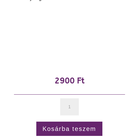
2900
Ft
Kundalíni
jóga
tanfolyam
Kosárba teszem
mennyiség