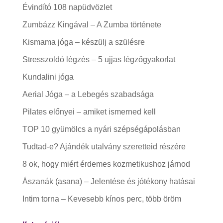
Évindító 108 napüdvözlet
Zumbázz Kingával – A Zumba története
Kismama jóga – készülj a szülésre
Stresszoldó légzés – 5 ujjas légzőgyakorlat
Kundalini jóga
Aerial Jóga – a Lebegés szabadsága
Pilates előnyei – amiket ismerned kell
TOP 10 gyümölcs a nyári szépségápolásban
Tudtad-e? Ajándék utalvány szeretteid részére
8 ok, hogy miért érdemes kozmetikushoz járnod
Ászanák (asana) – Jelentése és jótékony hatásai
Intim torna – Kevesebb kínos perc, több öröm