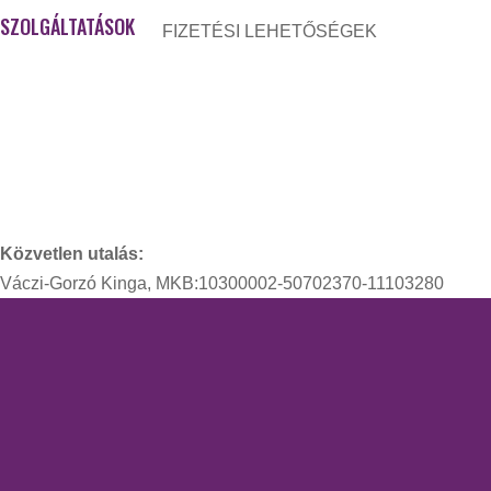
SZOLGÁLTATÁSOK
FIZETÉSI LEHETŐSÉGEK
Access Bars kezelés
Kinesio tape
Kozmetika
Masszázsok
Piócaterápia
Közvetlen utalás:
Váczi-Gorzó Kinga, MKB:10300002-50702370-11103280